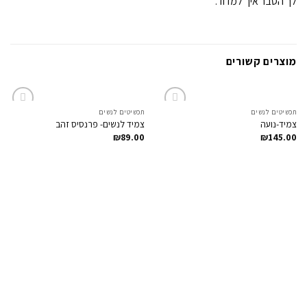
לך הסבר איך למדוד.
מוצרים קשורים
תכשיטים לנשים
תכשיטים לנשים
Add to
Add to
צמיד-נועה
צמיד לנשים- פרנסיס זהב
Wishlist
Wishlist
₪
89.00
₪
145.00