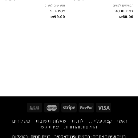
תכשיטים לנשים
תכשיטים לנשים
Add to
Add to
צמיד גורמט
צמיד-רוזי
Wishlist
Wishlist
₪
99.00
₪
80.00
ראשי
קצת עליי…
לחנות
שאלות ותשובות
משלוחים
החלפות והחזרות
יצירת קשר
בנייה ועיצוב אתרים :
תדמית אינטראקטיב - בניית חנויות וירטואליות