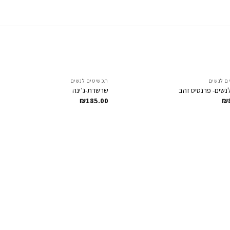
ם לנשים
תכשיטים לנשים
Add to
נשים- פרנסיס זהב
שרשרת-ג’ינה
t
Wishlist
₪
185.00
₪