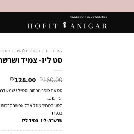
עמוד הבית
/
תכשיטים לנשים
/
סט תכ
סט ליז- צמיד ושרשר
Add to
Wishlist
128.00
160.00
₪
₪
סט עם סופר נוכחות וסטייל ! שמשדרג
ועד ערב.
הסט במחיר מוזל אבל אפשר לרכוש א
בנפרד
שרשרת-ליז
צמיד ליז