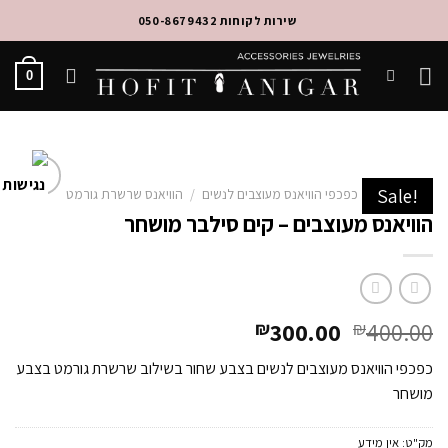
Ski
שירות לקוחות 050-8679432
t
conten
0
Sale!
עמוד הבית
/
כפכפי הוויאנס מעוצבים לנשים
/
הוויאנס שרשרת גורמט
Add to
הוויאנס מעוצבים – קים סילבר מושחר
Wishlist
300.00
400.00
₪
₪
כפכפי הוויאנס מעוצבים לנשים בצבע שחור בשילוב שרשרת גורמט בצבע
מושחר
מק"ט:
אין מידע