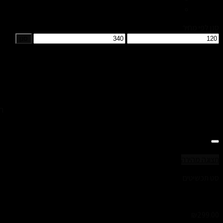
שרשראות
סנן לפי מחיר
סנן
הסטים
Add to Wishlist
תצוגה מהירה
סט תכשיטים
סט צמידים לורן
₪
299.00