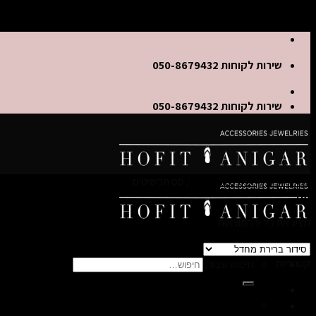
Skip to content
שירות לקוחות 050-8679432
שירות לקוחות 050-8679432
עמוד הבית
/
תכשיטים לנשים
/
סט תכשיטים
סנן
מציג את כל 9 התוצאות
קטגוריות
חיפוש עבור:
כפכפי הוויאנס מעוצבים לילדות
גורמט