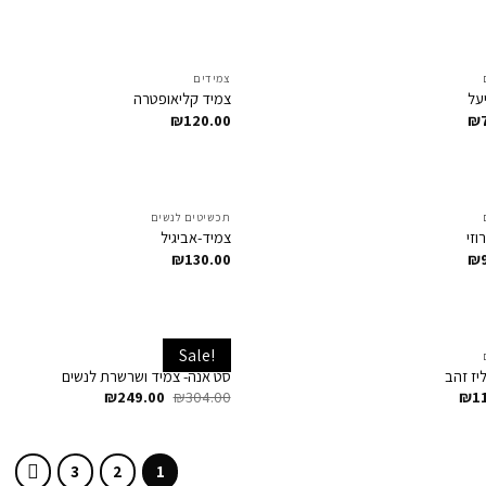
צמידים
Add to
על
צמיד קליאופטרה
t
Wishlist
₪
120.00
₪
תכשיטים לנשים
Add to
וזי
צמיד-אביגיל
t
Wishlist
₪
130.00
₪
Sale!
סט תכשיטים
Add to
יז זהב
סט אנה- צמיד ושרשרת לנשים
t
Wishlist
₪
249.00
₪
304.00
₪
1
3
2
1