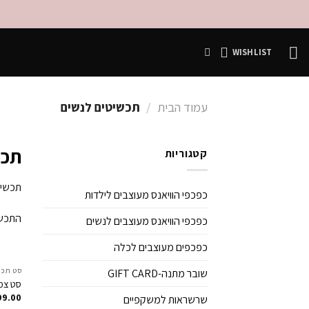
Ski
t
conten
WISHLIST
עמוד הבית
/
תכשיטים לנשים
תכש
קטגוריות
תכשיט
כפכפי הוויאנס מעוצבים לילדות
התכשי
כפכפי הוויאנס מעוצבים לנשים
כפכפים מעוצבים לכלה
סט תכש
שובר מתנה-GIFT CARD
סט צמי
99.00
שרשראות למשקפיים