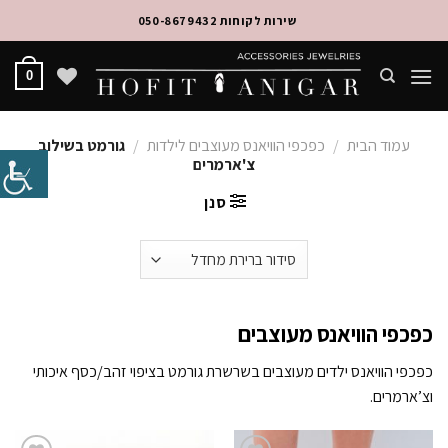
Ski
שירות לקוחות 050-8679432
t
conten
0
עמוד הבית
/
כפכפי הוויאנס מעוצבים לילדות
/
גורמט בשילוב
צ'ארמרים
סנן
כפכפי הוויאנס מעוצבים
כפכפי הוויאנס ילדים מעוצבים בשרשרת גורמט בציפוי זהב/כסף איכותי
וצ’ארמרים.