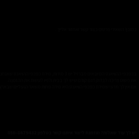
6.האם ניתן לבצע הזמנה טלפונית?
כמובן! השאירי פרטים בצור קשר ואחזור אלייך .
7.איך אדע איזו מידה אני בהוויאנס?
בכפכפי ההוויאנס המיובאים מברזיל יש 3 מידות, מידת כפכפי ההויאנס שאנחנו עובדים לפייה בארץ היא המידה הברזילאית אשר
את פשוט צריכה לבדוק דגם קודם שיש לך בבית ולפיו לעשות את ההזמנה.
אם אין לך תדעי שמידת כפכפי הוויאנס היא מידה פחות משאר הנעליים שבארץ.
יש לך עוד שאלות? מוזמנת ליצור איתנו קשר בטלפון 050-8679432