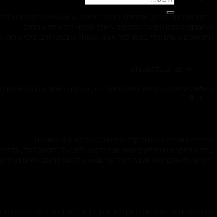
עבור:
בחרתי את החומרים הכי איכותיים -כפכפי הוויאנס Havaianas שהם מותג בינלאומי, אני קונה את הכפכפים מהיבואן הרישמי של Havaianas.
העיצובים והאלמנטים על הכפכפים עשויים מציפויי זהב וכסף איכותיים.
0
התכשיטים עשויים פליז בציפוי כסף אמיתי מושחר או בציפוי זהב, ציפוי איכותי ו
סל קניות
3.איך אני יכולה לשמור על התכשיט שקניתי?
אין מוצרים בסל הקניות.
התכשיטים מיוצרים מחומרים איכותיים בלבד, על מנת לשמור על התכשיטים לא
0
4.איך קונים באתר?
הרכישה באתר היא בטוחה קלה ופשוטה,האתר הוא אתר מאובטח.
בחרי את הפריט או הפריטים שאת רוצה לרכוש, לחצי על “הוספה לסל”, בדקי 
“המשך לתשלום” ואת תעברי לאתר של icredit להזנת פרטים אישיים ופרטי כרטיס אשראי.
5.איך אדע את מידת הצמיד?
את הצמידים אני מתאימה להיקף היד שלך בדיוק, לאחר ההרכישה תישלח לך הו