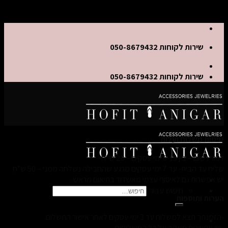
Skip to content
שירות לקוחות 050-8679432
שירות לקוחות 050-8679432
שיטות משלוח ועלות
דואר רשום – בין 8-15 ימי עסקים – 20 ש”ח
שליח עד הבית- עד 7 ימי עסקים מרגע שהחבילה נשלחה ממני – 50 ש”ח
יש אפשרות גם לאיסוף עצמי מאשדוד בתיאום מראש.
חיפוש עבור:
הערות ותוספות
-הזמנתך תצא למשלוח עד 3 ימי עסקים לאחר אישור התשלום.
-יש אפשרות מעקב על כל המשלוחים.